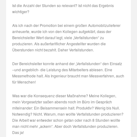
Ist die Anzahl der Stunden so relevant? Ist nicht das Ergebnis
wichtiger?
Als ich nach der Promotion bei einem großen Automobilzulieferer
anheuerte, wurde ich von den Kollegen aufgeklärt, dass der
Bereichsleiter Wert darauf legt, viele „Verfallstunden“ zu
produzieren. Als außertariflicher Angestellter wurden die
Überstunden nicht bezahlt. Daher Verfallstunden.
Der Bereichsleiter konnte anhand der „Verfallstunden“ den Einsatz
–und angeblich- die Leistung des Mitarbeiters ablesen. Eine
Messmethode halt. Als Ingenieur braucht man Messverfahren, auch
für Menschen!
Was war die Konsequenz dieser Maßnahme? Meine Kollegen,
mein Vorgesetzter saßen abends noch im Büro im Gespräch
miteinander: Ein Beisammensein halt. Produktiv? Wenig bis Null.
Notwendig? Nicht. Warum, man wollte Verfallstunden produzieren?
Die Arbeit war entweder schon getan oder nach 8 Stunden wollte
man nicht mehr „ackern“. Aber doch Verfallstunden produzieren.
Das ja!