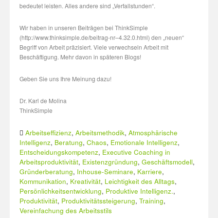
bedeutet leisten. Alles andere sind „Verfallstunden“.
Wir haben in unseren Beiträgen bei ThinkSimple
(http://www.thinksimple.de/beitrag-nr–4.32.0.html) den „neuen“
Begriff von Arbeit präzisiert. Viele verwechseln Arbeit mit
Beschäftigung. Mehr davon in späteren Blogs!
Geben Sie uns Ihre Meinung dazu!
Dr. Karl de Molina
ThinkSimple
Arbeitseffizienz
,
Arbeitsmethodik
,
Atmosphärische
Intelligenz
,
Beratung
,
Chaos
,
Emotionale Intelligenz
,
Entscheidungskompetenz
,
Executive Coaching in
Arbeitsproduktivität
,
Existenzgründung
,
Geschäftsmodell
,
Gründerberatung
,
Inhouse-Seminare
,
Karriere
,
Kommunikation
,
Kreativität
,
Leichtigkeit des Alltags
,
Persönlichkeitsentwicklung
,
Produktive Intelligenz.
,
Produktivität
,
Produktivitätssteigerung
,
Training
,
Vereinfachung des Arbeitsstils