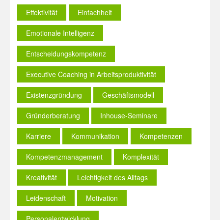
Effektivität
Einfachheit
Emotionale Intelligenz
Entscheidungskompetenz
Executive Coaching in Arbeitsproduktivität
Existenzgründung
Geschäftsmodell
Gründerberatung
Inhouse-Seminare
Karriere
Kommunikation
Kompetenzen
Kompetenzmanagement
Komplexität
Kreativität
Leichtigkeit des Alltags
Leidenschaft
Motivation
Personalentwicklung