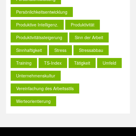
Persönlichkeitsentwicklung
Produktive Intelligenz.
Produktivität
Produktivitätssteigerung
Sinn der Arbeit
Sinnhaftigkeit
Stress
Stressabbau
Training
TS-Index
Tätigkeit
Umfeld
Unternehmenskultur
Vereinfachung des Arbeitsstils
Werteorientierung