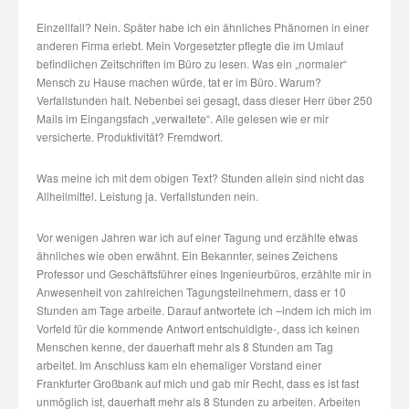
Einzellfall? Nein. Später habe ich ein ähnliches Phänomen in einer
anderen Firma erlebt. Mein Vorgesetzter pflegte die im Umlauf
befindlichen Zeitschriften im Büro zu lesen. Was ein „normaler“
Mensch zu Hause machen würde, tat er im Büro. Warum?
Verfallstunden halt. Nebenbei sei gesagt, dass dieser Herr über 250
Mails im Eingangsfach „verwaltete“. Alle gelesen wie er mir
versicherte. Produktivität? Fremdwort.
Was meine ich mit dem obigen Text? Stunden allein sind nicht das
Allheilmittel. Leistung ja. Verfallstunden nein.
Vor wenigen Jahren war ich auf einer Tagung und erzählte etwas
ähnliches wie oben erwähnt. Ein Bekannter, seines Zeichens
Professor und Geschäftsführer eines Ingenieurbüros, erzählte mir in
Anwesenheit von zahlreichen Tagungsteilnehmern, dass er 10
Stunden am Tage arbeite. Darauf antwortete ich –indem ich mich im
Vorfeld für die kommende Antwort entschuldigte-, dass ich keinen
Menschen kenne, der dauerhaft mehr als 8 Stunden am Tag
arbeitet. Im Anschluss kam ein ehemaliger Vorstand einer
Frankfurter Großbank auf mich und gab mir Recht, dass es ist fast
unmöglich ist, dauerhaft mehr als 8 Stunden zu arbeiten. Arbeiten