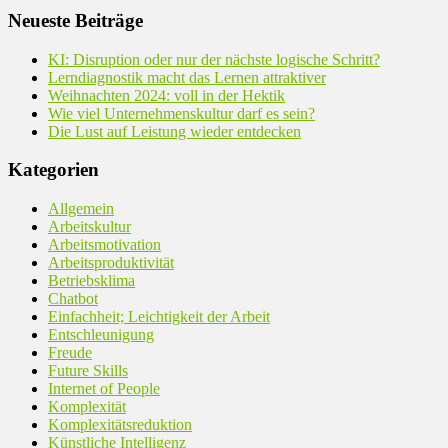
Neueste Beiträge
KI: Disruption oder nur der nächste logische Schritt?
Lerndiagnostik macht das Lernen attraktiver
Weihnachten 2024: voll in der Hektik
Wie viel Unternehmenskultur darf es sein?
Die Lust auf Leistung wieder entdecken
Kategorien
Allgemein
Arbeitskultur
Arbeitsmotivation
Arbeitsproduktivität
Betriebsklima
Chatbot
Einfachheit; Leichtigkeit der Arbeit
Entschleunigung
Freude
Future Skills
Internet of People
Komplexität
Komplexitätsreduktion
Künstliche Intelligenz