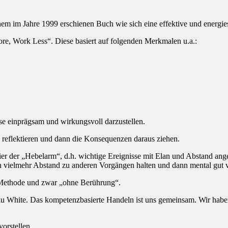
m im Jahre 1999 erschienen Buch wie sich eine effektive und energiesp
ore, Work Less“. Diese basiert auf folgenden Merkmalen u.a.:
se einprägsam und wirkungsvoll darzustellen.
 reflektieren und dann die Konsequenzen daraus ziehen.
er der „Hebelarm“, d.h. wichtige Ereignisse mit Elan und Abstand ange
 vielmehr Abstand zu anderen Vorgängen halten und dann mental gut v
 Methode und zwar „ohne Berührung“.
au White. Das kompetenzbasierte Handeln ist uns gemeinsam. Wir haben
orstellen.