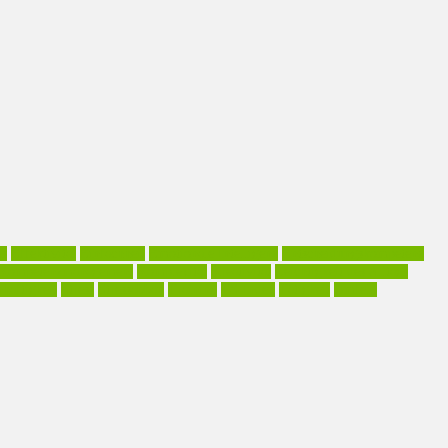
os
Effektivität
Einfachheit
Emotionale Intelligenz
Entscheidungskompetenz
Kompetenzmanagement
Komplexität
Kreativität
Leichtigkeit des Alltags
haftigkeit
Stress
Stressabbau
Training
TS-Index
Tätigkeit
Umfeld