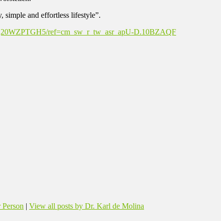
imple and effortless lifestyle”.
HEQ20WZPTGH5/ref=cm_sw_r_tw_asr_apU-D.10BZAQF
 Person
|
View all posts by Dr. Karl de Molina