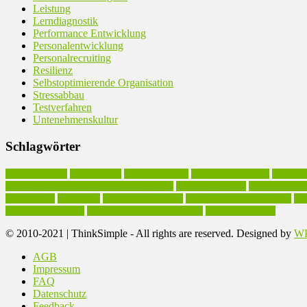
Leistung
Lerndiagnostik
Performance Entwicklung
Personalentwicklung
Personalrecruiting
Resilienz
Selbstoptimierende Organisation
Stressabbau
Testverfahren
Untenehmenskultur
Schlagwörter
Arbeitseffizienz
Arbeitskultur
Arbeitsmethodik
Arbeitsproduktivität
Arbeitsst
Executive Coaching in Arbeitsproduktivität
Existenzgründung
Geschäftsmode
Leidenschaft
Motivation
Personalentwicklung
Persönlichkeitsentwicklung
Pro
Unternehmenskultur
Vereinfachung des Arbeitsstils
Werteorientierung
© 2010-2021 | ThinkSimple - All rights are reserved. Designed by
WP
AGB
Impressum
FAQ
Datenschutz
Feedback