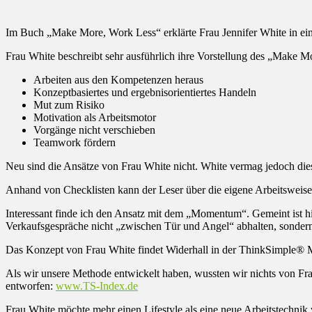
Im Buch „Make More, Work Less“ erklärte Frau Jennifer White in eine
Frau White beschreibt sehr ausführlich ihre Vorstellung des „Make M
Arbeiten aus den Kompetenzen heraus
Konzeptbasiertes und ergebnisorientiertes Handeln
Mut zum Risiko
Motivation als Arbeitsmotor
Vorgänge nicht verschieben
Teamwork fördern
Neu sind die Ansätze von Frau White nicht. White vermag jedoch die
Anhand von Checklisten kann der Leser über die eigene Arbeitsweise
Interessant finde ich den Ansatz mit dem „Momentum“. Gemeint ist hi
Verkaufsgespräche nicht „zwischen Tür und Angel“ abhalten, sondern
Das Konzept von Frau White findet Widerhall in der ThinkSimple®
Als wir unsere Methode entwickelt haben, wussten wir nichts von Fr
entworfen:
www.TS-Index.de
Frau White möchte mehr einen Lifestyle als eine neue Arbeitstechnik v