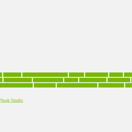
il
Arbeitszeit
Atmosphärische Intelligenz
Beratung
Betriebsklima
Burnout
Cha
ll
Gründerberatung
Inhouse-Seminare
Karriere
Kommunikation
Kompetenzen
duktive Intelligenz.
Produktivität
Produktivitätssteigerung
Sinn der Arbeit
Sinn
look Studio