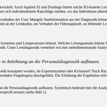
kelt. Auch Squirrel AI und Duolingo bieten solche KI-basierte Lernbeg
sen sich individualisierte Ratschläge erteilen, wo das Individuum allumf
rnverhalten der User. Mangels Startinformation aus der Diagnostik können
el an der Lernkultur, am Verhalten der Führungskraft, an fehlender L
n Systemen und Lernprozessen befasst. Welcher Lösungsansatz könnte h
nitt. Unter Lerndiagnostik verstehen wir eine mehrdimensionale Analy
h in Anlehnung an die Personaldiagnostik aufbauen.
iagnostik konzipiert werden, als Expertensystem oder KI-basiert? Nach 
imodalen Fragebogens durchgeführt. Die Erklärung der Ergebnisse erfol
 an die Personaldiagnostik aufbauen. Systemisch bedeutet hier die An
rnprofil nennen (siehe Bild 1).