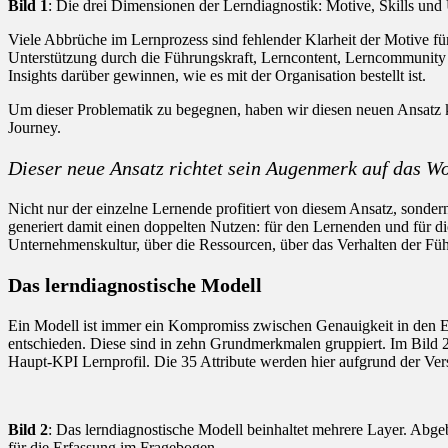
Bild 1
: Die drei Dimensionen der Lerndiagnostik: Motive, Skills und
Viele Abbrüche im Lernprozess sind fehlender Klarheit der Motive f
Unterstützung durch die Führungskraft, Lerncontent, Lerncommunity u
Insights darüber gewinnen, wie es mit der Organisation bestellt ist.
Um dieser Problematik zu begegnen, haben wir diesen neuen Ansatz ko
Journey.
Dieser neue Ansatz richtet sein Augenmerk auf das Wo
Nicht nur der einzelne Lernende profitiert von diesem Ansatz, sonder
generiert damit einen doppelten Nutzen: für den Lernenden und für di
Unternehmenskultur, über die Ressourcen, über das Verhalten der F
Das lerndiagnostische Modell
Ein Modell ist immer ein Kompromiss zwischen Genauigkeit in den E
entschieden. Diese sind in zehn Grundmerkmalen gruppiert. Im Bild 
Haupt-KPI Lernprofil. Die 35 Attribute werden hier aufgrund der Vers
Bild 2
: Das lerndiagnostische Modell beinhaltet mehrere Layer. Abge
für die Erfassung im Fragebogen.