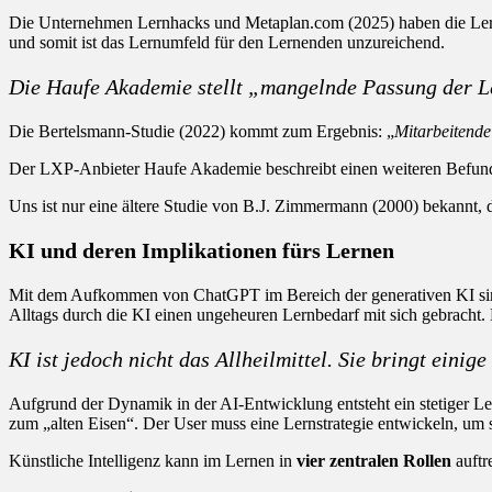
Die Unternehmen Lernhacks und Metaplan.com (2025) haben die Lernku
und somit ist das Lernumfeld für den Lernenden unzureichend.
Die Haufe Akademie stellt „mangelnde Passung der Le
Die Bertelsmann-Studie (2022) kommt zum Ergebnis: „
Mitarbeitende
Der LXP-Anbieter Haufe Akademie beschreibt einen weiteren Befund
Uns ist nur eine ältere Studie von B.J. Zimmermann (2000) bekannt, 
KI und deren Implikationen fürs Lernen
Mit dem Aufkommen von ChatGPT im Bereich der generativen KI sind 
Alltags durch die KI einen ungeheuren Lernbedarf mit sich gebracht. 
KI ist jedoch nicht das Allheilmittel. Sie bringt eini
Aufgrund der Dynamik in der AI-Entwicklung entsteht ein stetiger Le
zum „alten Eisen“. Der User muss eine Lernstrategie entwickeln, um s
Künstliche Intelligenz kann im Lernen in
vier zentralen Rollen
auftr