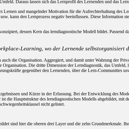
 Umfeld. Daraus lassen sich das Lernprofil des Lernenden und das Lernp
ürs Lernen und mangelnder Motivation für die Aufrechterhaltung des Le
sw. kann den Lernprozess negativ beeinflussen. Diese Information steh
nzipiert, dessen Kern das lerndiagnostische Modell bildet. Passend d
rkplace-Learning, wo der Lernende selbstorganisiert d
n auch die Organisation. Aggregiert, und damit unter Wahrung der Priv
e Organisation. Die dritte Dimension der Lerndiagnostik, das Umfeld, li
ührungskräfte gegenüber den Lernenden, über die Lern-Communities us
rgebnissen und Kürze in der Erfassung. Bei der Entwicklung des Mode
2 ist die Hauptstruktur des lerndiagnostischen Modells abgebildet, mi
chwiegenheitsklausel nicht gelistet.
bildet sind hier die oberen drei Layer und die zehn Grundmerkmale. I