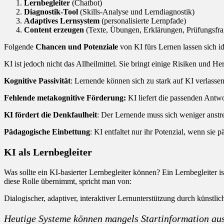
Lernbegleiter
(Chatbot)
Diagnostik-Tool
(Skills-Analyse und Lerndiagnostik)
Adaptives Lernsystem
(personalisierte Lernpfade)
Content erzeugen
(Texte, Übungen, Erklärungen, Prüfungsfra
Folgende
Chancen und Potenziale
von KI fürs Lernen lassen sich id
KI ist jedoch nicht das Allheilmittel. Sie bringt einige Risiken und H
Kognitive Passivität
: Lernende können sich zu stark auf KI verlassen
Fehlende metakognitive Förderung:
KI liefert die passenden Antwo
KI fördert die Denkfaulheit
: Der Lernende muss sich weniger anstren
Pädagogische Einbettung
: KI entfaltet nur ihr Potenzial, wenn sie 
KI als Lernbegleiter
Was sollte ein KI-basierter Lernbegleiter können? Ein Lernbegleiter i
diese Rolle übernimmt, spricht man von:
Dialogischer, adaptiver, interaktiver Lernunterstützung durch künstlich
Heutige Systeme können mangels Startinformation aus 