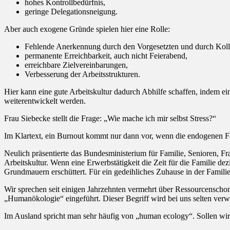
hohes Kontrollbedürfnis,
geringe Delegationsneigung.
Aber auch exogene Gründe spielen hier eine Rolle:
Fehlende Anerkennung durch den Vorgesetzten und durch Koll
permanente Erreichbarkeit, auch nicht Feierabend,
erreichbare Zielvereinbarungen,
Verbesserung der Arbeitsstrukturen.
Hier kann eine gute Arbeitskultur dadurch Abhilfe schaffen, indem e
weiterentwickelt werden.
Frau Siebecke stellt die Frage: „Wie mache ich mir selbst Stress?“
Im Klartext, ein Burnout kommt nur dann vor, wenn die endogenen F
Neulich präsentierte das Bundesministerium für Familie, Senioren, Fra
Arbeitskultur. Wenn eine Erwerbstätigkeit die Zeit für die Familie dezi
Grundmauern erschüttert. Für ein gedeihliches Zuhause in der Familie
Wir sprechen seit einigen Jahrzehnten vermehrt über Ressourcenscho
„Humanökologie“ eingeführt. Dieser Begriff wird bei uns selten verw
Im Ausland spricht man sehr häufig von „human ecology“. Sollen wir 