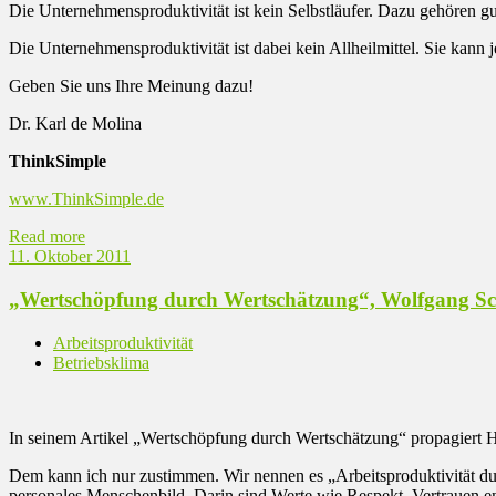
Die Unternehmensproduktivität ist kein Selbstläufer. Dazu gehören g
Die Unternehmensproduktivität ist dabei kein Allheilmittel. Sie kann j
Geben Sie uns Ihre Meinung dazu!
Dr. Karl de Molina
ThinkSimple
www.ThinkSimple.de
Read more
11. Oktober 2011
„Wertschöpfung durch Wertschätzung“, Wolfgang Sc
Arbeitsproduktivität
Betriebsklima
In seinem Artikel „Wertschöpfung durch Wertschätzung“ propagiert H
Dem kann ich nur zustimmen. Wir nennen es „Arbeitsproduktivität durch
personales Menschenbild. Darin sind Werte wie Respekt, Vertrauen en