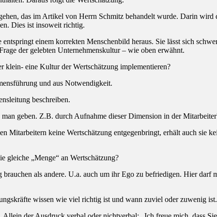
hen, das im Artikel von Herrn Schmitz behandelt wurde. Darin wird der
. Dies ist insoweit richtig.
tspringt einem korrekten Menschenbild heraus. Sie lässt sich schwer l
 Frage der gelebten Unternehmenskultur – wie oben erwähnt.
r klein- eine Kultur der Wertschätzung implementieren?
mensführung und aus Notwendigkeit.
nsleitung beschreiben.
te man geben. Z.B. durch Aufnahme dieser Dimension in der Mitarbeite
en Mitarbeitern keine Wertschätzung entgegenbringt, erhält auch sie k
die gleiche „Menge“ an Wertschätzung?
rauchen als andere. U.a. auch um ihr Ego zu befriedigen. Hier darf ma
kräfte wissen wie viel richtig ist und wann zuviel oder zuwenig ist. We
Allein der Ausdruck verbal oder nichtverbal: „Ich freue mich, dass Sie 