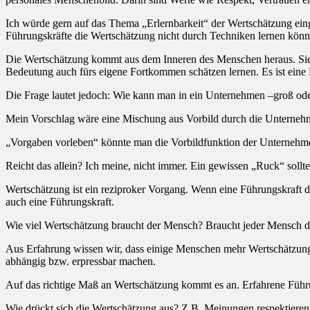
Ich würde gern auf das Thema „Erlernbarkeit“ der Wertschätzung einge
Führungskräfte die Wertschätzung nicht durch Techniken lernen können
Die Wertschätzung kommt aus dem Inneren des Menschen heraus. Sie en
Bedeutung auch fürs eigene Fortkommen schätzen lernen. Es ist eine
Die Frage lautet jedoch: Wie kann man in ein Unternehmen –groß ode
Mein Vorschlag wäre eine Mischung aus Vorbild durch die Unterneh
„Vorgaben vorleben“ könnte man die Vorbildfunktion der Unternehme
Reicht das allein? Ich meine, nicht immer. Ein gewissen „Ruck“ soll
Wertschätzung ist ein reziproker Vorgang. Wenn eine Führungskraft d
auch eine Führungskraft.
Wie viel Wertschätzung braucht der Mensch? Braucht jeder Mensch 
Aus Erfahrung wissen wir, dass einige Menschen mehr Wertschätzung b
abhängig bzw. erpressbar machen.
Auf das richtige Maß an Wertschätzung kommt es an. Erfahrene Führungs
Wie drückt sich die Wertschätzung aus? Z.B. Meinungen respektieren. 