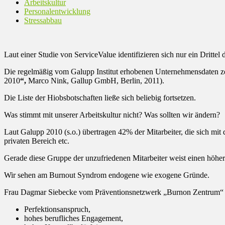
Arbeitskultur
Personalentwicklung
Stressabbau
Laut einer Studie von ServiceValue identifizieren sich nur ein Dritte
Die regelmäßig vom Galupp Institut erhobenen Unternehmensdaten ze
2010
“,
Marco Nink, Gallup GmbH, Berlin, 2011).
Die Liste der Hiobsbotschaften ließe sich beliebig fortsetzen.
Was stimmt mit unserer Arbeitskultur nicht? Was sollten wir ändern?
Laut Galupp 2010 (s.o.) übertragen 42% der Mitarbeiter, die sich mit
privaten Bereich etc.
Gerade diese Gruppe der unzufriedenen Mitarbeiter weist einen höher
Wir sehen am Burnout Syndrom endogene wie exogene Gründe.
Frau Dagmar Siebecke vom Präventionsnetzwerk „Burnon Zentrum“ in
Perfektionsanspruch,
hohes berufliches Engagement,