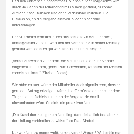
Dadurch entsteht ein bestimmtes Rollenspiel: der Vorgesetzte wird
durch Ja-Sagen der Mitarbeiter im Glauben gestärkt, er könne
Aufträge nach Belieben und ohne Widerstand verteilen. Die
Diskussion, ob die Aufgabe sinnvoll ist oder nicht, wird
unterschlagen.
Der Mitarbeiter vermittelt durch das schnelle Ja den Eindruck,
unausgelastet zu sein. Wodurch der Vorgesetzte in seiner Meinung
gestärkt wird, dass es gut war, für Auslastung zu sorgen.
„Verhaltensweisen zu ändern, die sich im Laufe der Jahrzehnte
eingeschliffen haben, gehört zum Schwersten, was sich der Mensch
vornehmen kann“ (Strobel, Focus).
Wie sähe es aus, würde der Mitarbeiter doch signalisieren, dass er
gern den Auftrag erledigen würde, hierfür müsste er jedoch andere
Tätigkeiten aufschieben und ob der Vorgesetzte damit
einverstanden wäre. So sieht ein proaktives Nein!
„Die Kunst des intelligenten Nein liegt darin, inhaltlich fest, aber in
der Haltung verbindlich zu wirken“, so Frau Strobel.
Nur wer Nein zu sagen weiß, kommt voran! Warum? Weil er/sie nur