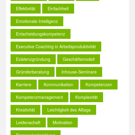
Effektivität
Einfachheit
Emotionale Intelligenz
Entscheidungskompetenz
Executive Coaching in Arbeitsproduktivität
Existenzgründung
Geschäftsmodell
Gründerberatung
Inhouse-Seminare
Karriere
Kommunikation
Kompetenzen
Kompetenzmanagement
Komplexität
Kreativität
Leichtigkeit des Alltags
Leidenschaft
Motivation
Personalentwicklung