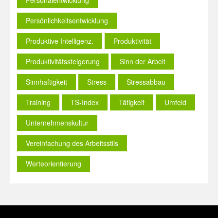
Persönlichkeitsentwicklung
Produktive Intelligenz.
Produktivität
Produktivitätssteigerung
Sinn der Arbeit
Sinnhaftigkeit
Stress
Stressabbau
Training
TS-Index
Tätigkeit
Umfeld
Unternehmenskultur
Vereinfachung des Arbeitsstils
Werteorientierung