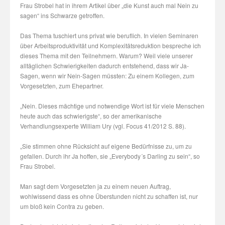
Frau Strobel hat in ihrem Artikel über „die Kunst auch mal Nein zu
sagen“ ins Schwarze getroffen.
Das Thema tuschiert uns privat wie beruflich. In vielen Seminaren
über Arbeitsproduktivität und Komplexitätsreduktion bespreche ich
dieses Thema mit den Teilnehmern. Warum? Weil viele unserer
alltäglichen Schwierigkeiten dadurch entstehend, dass wir Ja-
Sagen, wenn wir Nein-Sagen müssten: Zu einem Kollegen, zum
Vorgesetzten, zum Ehepartner.
„Nein. Dieses mächtige und notwendige Wort ist für viele Menschen
heute auch das schwierigste“, so der amerikanische
Verhandlungsexperte William Ury (vgl. Focus 41/2012 S. 88).
„Sie stimmen ohne Rücksicht auf eigene Bedürfnisse zu, um zu
gefallen. Durch ihr Ja hoffen, sie „Everybody´s Darling zu sein“, so
Frau Strobel.
Man sagt dem Vorgesetzten ja zu einem neuen Auftrag,
wohlwissend dass es ohne Überstunden nicht zu schaffen ist, nur
um bloß kein Contra zu geben.