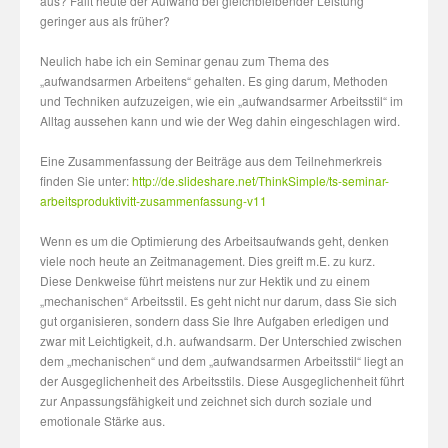
aus? Fällt heute der Aufwand bei gleichbleibender Leistung
geringer aus als früher?
Neulich habe ich ein Seminar genau zum Thema des
„aufwandsarmen Arbeitens“ gehalten. Es ging darum, Methoden
und Techniken aufzuzeigen, wie ein „aufwandsarmer Arbeitsstil“ im
Alltag aussehen kann und wie der Weg dahin eingeschlagen wird.
Eine Zusammenfassung der Beiträge aus dem Teilnehmerkreis
finden Sie unter:
http://de.slideshare.net/ThinkSimple/ts-seminar-
arbeitsproduktivitt-zusammenfassung-v11
Wenn es um die Optimierung des Arbeitsaufwands geht, denken
viele noch heute an Zeitmanagement. Dies greift m.E. zu kurz.
Diese Denkweise führt meistens nur zur Hektik und zu einem
„mechanischen“ Arbeitsstil. Es geht nicht nur darum, dass Sie sich
gut organisieren, sondern dass Sie Ihre Aufgaben erledigen und
zwar mit Leichtigkeit, d.h. aufwandsarm. Der Unterschied zwischen
dem „mechanischen“ und dem „aufwandsarmen Arbeitsstil“ liegt an
der Ausgeglichenheit des Arbeitsstils. Diese Ausgeglichenheit führt
zur Anpassungsfähigkeit und zeichnet sich durch soziale und
emotionale Stärke aus.