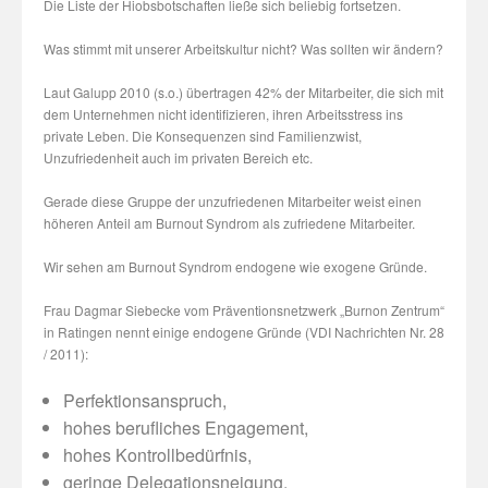
Die Liste der Hiobsbotschaften ließe sich beliebig fortsetzen.
Was stimmt mit unserer Arbeitskultur nicht? Was sollten wir ändern?
Laut Galupp 2010 (s.o.) übertragen 42% der Mitarbeiter, die sich mit
dem Unternehmen nicht identifizieren, ihren Arbeitsstress ins
private Leben. Die Konsequenzen sind Familienzwist,
Unzufriedenheit auch im privaten Bereich etc.
Gerade diese Gruppe der unzufriedenen Mitarbeiter weist einen
höheren Anteil am Burnout Syndrom als zufriedene Mitarbeiter.
Wir sehen am Burnout Syndrom endogene wie exogene Gründe.
Frau Dagmar Siebecke vom Präventionsnetzwerk „Burnon Zentrum“
in Ratingen nennt einige endogene Gründe (VDI Nachrichten Nr. 28
/ 2011):
Perfektionsanspruch,
hohes berufliches Engagement,
hohes Kontrollbedürfnis,
geringe Delegationsneigung.