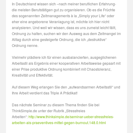
In Deutschland wissen sich –nach meiner beruflichen Erfahrung-
die meisten Berufstätigen gut zu organisieren. Ob es die Früchte
des sogenannten Zeitmanagements à la „Simply your Life“ oder
eher eine angeborene Veranlagung ist, möchte ich hier nicht
analysieren. Und weil wir wissen, dass es uns zumeist leicht fällt,
Ordnung zu halten, suchen wir den Ausweg aus dem Zeitmangel im
Alltag durch eine gesteigerte Ordnung, die ich „destruktive“
Ordnung nenne.
Vielmehr plädiere ich für einen ausbalancierten, ausgeglichenen
Arbeitsstil als Ergebnis einer kooperativen Arbeitsweise gepaart mit
einer Prise produktive Ordnung kombiniert mit Chaostoleranz,
Kreativität und Effektivität.
Auf diesem Weg erlangen Sie den „aufwandsarmen Arbeitsstil“ und
Ihre Arbeit verdient das Triple A Prädikat!
Das nächste Seminar zu diesem Thema finden Sie bei
ThinkSimple.de unter der Rubrik „Stressfreies
Arbeiten“:
http://www.thinksimple.de/seminar-ueber-stressfreies-
arbeiten-als-praeventives-mittel-gegen-burnout.148.0.html