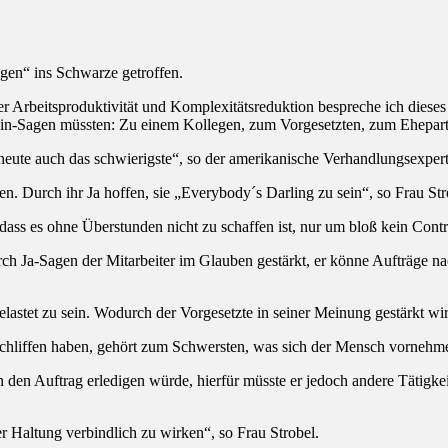
agen“ ins Schwarze getroffen.
ber Arbeitsproduktivität und Komplexitätsreduktion bespreche ich diese
ein-Sagen müssten: Zu einem Kollegen, zum Vorgesetzten, zum Ehepart
eute auch das schwierigste“, so der amerikanische Verhandlungsexpert
n. Durch ihr Ja hoffen, sie „Everybody´s Darling zu sein“, so Frau Str
ass es ohne Überstunden nicht zu schaffen ist, nur um bloß kein Contr
rch Ja-Sagen der Mitarbeiter im Glauben gestärkt, er könne Aufträge n
elastet zu sein. Wodurch der Vorgesetzte in seiner Meinung gestärkt wir
eschliffen haben, gehört zum Schwersten, was sich der Mensch vornehme
ern den Auftrag erledigen würde, hierfür müsste er jedoch andere Tätigk
 der Haltung verbindlich zu wirken“, so Frau Strobel.