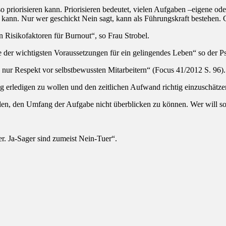
priorisieren kann. Priorisieren bedeutet, vielen Aufgaben –eigene od
ann. Nur wer geschickt Nein sagt, kann als Führungskraft bestehen. Gle
en Risikofaktoren für Burnout“, so Frau Strobel.
ne der wichtigsten Voraussetzungen für ein gelingendes Leben“ so der 
n nur Respekt vor selbstbewussten Mitarbeitern“ (Focus 41/2012 S. 96).
g erledigen zu wollen und den zeitlichen Aufwand richtig einzuschätze
eilen, den Umfang der Aufgabe nicht überblicken zu können. Wer will so
r. Ja-Sager sind zumeist Nein-Tuer“.