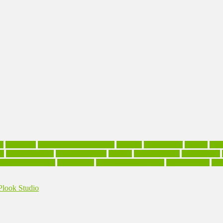
il
Arbeitszeit
Atmosphärische Intelligenz
Beratung
Betriebsklima
Burnout
Cha
ll
Gründerberatung
Inhouse-Seminare
Karriere
Kommunikation
Kompetenzen
duktive Intelligenz.
Produktivität
Produktivitätssteigerung
Sinn der Arbeit
Sinn
look Studio