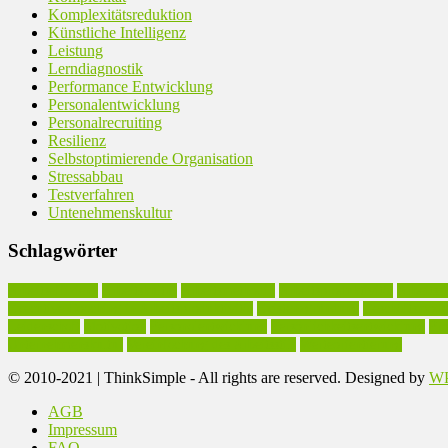
Komplexitätsreduktion
Künstliche Intelligenz
Leistung
Lerndiagnostik
Performance Entwicklung
Personalentwicklung
Personalrecruiting
Resilienz
Selbstoptimierende Organisation
Stressabbau
Testverfahren
Untenehmenskultur
Schlagwörter
Arbeitseffizienz
Arbeitskultur
Arbeitsmethodik
Arbeitsproduktivität
Arbeitsst
Executive Coaching in Arbeitsproduktivität
Existenzgründung
Geschäftsmode
Leidenschaft
Motivation
Personalentwicklung
Persönlichkeitsentwicklung
Pro
Unternehmenskultur
Vereinfachung des Arbeitsstils
Werteorientierung
© 2010-2021 | ThinkSimple - All rights are reserved. Designed by
WP
AGB
Impressum
FAQ