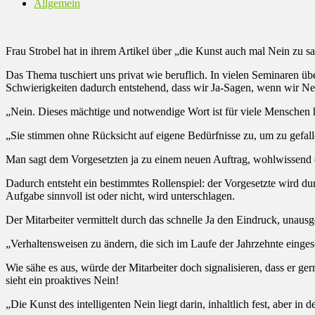
Allgemein
Frau Strobel hat in ihrem Artikel über „die Kunst auch mal Nein zu s
Das Thema tuschiert uns privat wie beruflich. In vielen Seminaren ü
Schwierigkeiten dadurch entstehend, dass wir Ja-Sagen, wenn wir N
„Nein. Dieses mächtige und notwendige Wort ist für viele Menschen h
„Sie stimmen ohne Rücksicht auf eigene Bedürfnisse zu, um zu gefalle
Man sagt dem Vorgesetzten ja zu einem neuen Auftrag, wohlwissend d
Dadurch entsteht ein bestimmtes Rollenspiel: der Vorgesetzte wird du
Aufgabe sinnvoll ist oder nicht, wird unterschlagen.
Der Mitarbeiter vermittelt durch das schnelle Ja den Eindruck, unausg
„Verhaltensweisen zu ändern, die sich im Laufe der Jahrzehnte eing
Wie sähe es aus, würde der Mitarbeiter doch signalisieren, dass er g
sieht ein proaktives Nein!
„Die Kunst des intelligenten Nein liegt darin, inhaltlich fest, aber in