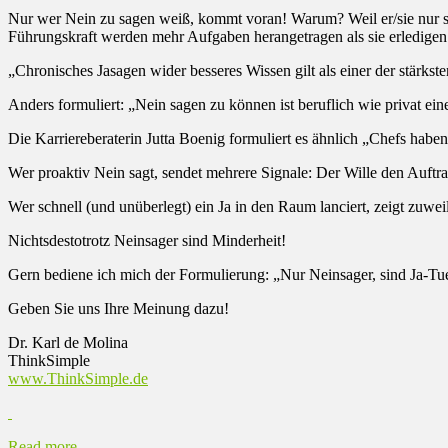
Nur wer Nein zu sagen weiß, kommt voran! Warum? Weil er/sie nur so 
Führungskraft werden mehr Aufgaben herangetragen als sie erledigen k
„Chronisches Jasagen wider besseres Wissen gilt als einer der stärkst
Anders formuliert: „Nein sagen zu können ist beruflich wie privat ei
Die Karriereberaterin Jutta Boenig formuliert es ähnlich „Chefs habe
Wer proaktiv Nein sagt, sendet mehrere Signale: Der Wille den Auftra
Wer schnell (und unüberlegt) ein Ja in den Raum lanciert, zeigt zuw
Nichtsdestotrotz Neinsager sind Minderheit!
Gern bediene ich mich der Formulierung: „Nur Neinsager, sind Ja-Tue
Geben Sie uns Ihre Meinung dazu!
Dr. Karl de Molina
ThinkSimple
www.ThinkSimple.de
Read more