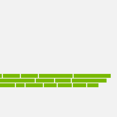
os
Effektivität
Einfachheit
Emotionale Intelligenz
Entscheidungskompetenz
Kompetenzmanagement
Komplexität
Kreativität
Leichtigkeit des Alltags
haftigkeit
Stress
Stressabbau
Training
TS-Index
Tätigkeit
Umfeld