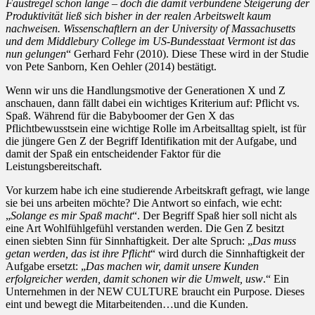
Faustregel schon lange – doch die damit verbundene Steigerung der
Produktivität ließ sich bisher in der realen Arbeitswelt kaum
nachweisen. Wissenschaftlern an der University of Massachusetts
und dem Middlebury College im US-Bundesstaat Vermont ist das
nun gelungen
“ Gerhard Fehr (2010). Diese These wird in der Studie
von Pete Sanborn, Ken Oehler (2014) bestätigt.
Wenn wir uns die Handlungsmotive der Generationen X und Z
anschauen, dann fällt dabei ein wichtiges Kriterium auf: Pflicht vs.
Spaß. Während für die Babyboomer der Gen X das
Pflichtbewusstsein eine wichtige Rolle im Arbeitsalltag spielt, ist für
die jüngere Gen Z der Begriff Identifikation mit der Aufgabe, und
damit der Spaß ein entscheidender Faktor für die
Leistungsbereitschaft.
Vor kurzem habe ich eine studierende Arbeitskraft gefragt, wie lange
sie bei uns arbeiten möchte? Die Antwort so einfach, wie echt:
„
Solange es mir Spaß macht
“. Der Begriff Spaß hier soll nicht als
eine Art Wohlfühlgefühl verstanden werden. Die Gen Z besitzt
einen siebten Sinn für Sinnhaftigkeit. Der alte Spruch: „
Das muss
getan werden, das ist ihre Pflicht
“ wird durch die Sinnhaftigkeit der
Aufgabe ersetzt: „
Das machen wir, damit unsere Kunden
erfolgreicher werden, damit schonen wir die Umwelt, usw
.“ Ein
Unternehmen in der NEW CULTURE braucht ein Purpose. Dieses
eint und bewegt die Mitarbeitenden…und die Kunden.