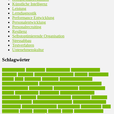
Künstliche Intelligenz
Leistung
Lerndiagnostik
Performance Entwicklung
Personalentwicklung
Personalrecruiting
Resilienz
Selbstoptimierende Organisation
Stressabbau
Testverfahren
Untenehmenskultur
Schlagwörter
Arbeitseffizienz
Arbeitskultur
Arbeitsmethodik
Arbeitsproduktivität
Arbeitsstil
Arbeitszeit
Atmosphärische Intelligenz
Beratung
Betriebsklima
Burnout
Chaos
Effektivität
Einfachheit
Emotionale Intelligenz
Entscheidungskompetenz
Executive Coaching in Arbeitsproduktivität
Existenzgründung
Geschäftsmodell
Gründerberatung
Inhouse-Seminare
Karriere
Kommunikation
Kompetenzen
Kompetenzmanagement
Komplexität
Kreativität
Leichtigkeit des Alltags
Leidenschaft
Motivation
Personalentwicklung
Persönlichkeitsentwicklung
Produktive Intelligenz.
Produktivität
Produktivitätssteigerung
Sinn der Arbeit
Sinnhaftigkeit
Stress
Stressabbau
Training
TS-Index
Tätigkeit
Umfeld
Unternehmenskultur