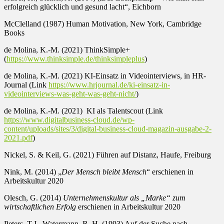
erfolgreich glücklich und gesund lacht“, Eichborn
McClelland (1987) Human Motivation, New York, Cambridge
Books
de Molina, K.-M. (2021) ThinkSimple+
(
https://www.thinksimple.de/thinksimpleplus
)
de Molina, K.-M. (2021) KI-Einsatz in Videointerviews, in HR-
Journal (Link
https://www.hrjournal.de/ki-einsatz-in-
videointerviews-was-geht-was-geht-nicht/
)
de Molina, K.-M. (2021) KI als Talentscout (Link
https://www.digitalbusiness-cloud.de/wp-
content/uploads/sites/3/digital-business-cloud-magazin-ausgabe-2-
2021.pdf
)
Nickel, S. & Keil, G. (2021) Führen auf Distanz, Haufe, Freiburg
Nink, M. (2014) „
Der Mensch bleibt Mensch
“ erschienen in
Arbeitskultur 2020
Olesch, G. (2014)
Unternehmenskultur als „Marke“ zum
wirtschaftlichen Erfolg
erschienen in Arbeitskultur 2020
Peters, T.J., Watermann, R. H. (1993) Auf der Suche nach