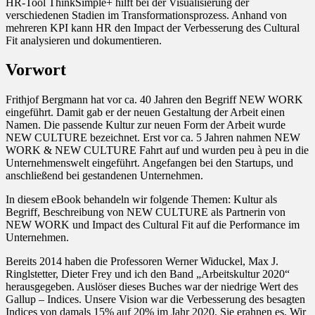
HR-Tool ThinkSimple+ hilft bei der Visualisierung der
verschiedenen Stadien im Transformationsprozess. Anhand von
mehreren KPI kann HR den Impact der Verbesserung des Cultural
Fit analysieren und dokumentieren.
Vorwort
Frithjof Bergmann hat vor ca. 40 Jahren den Begriff NEW WORK
eingeführt. Damit gab er der neuen Gestaltung der Arbeit einen
Namen. Die passende Kultur zur neuen Form der Arbeit wurde
NEW CULTURE bezeichnet. Erst vor ca. 5 Jahren nahmen NEW
WORK & NEW CULTURE Fahrt auf und wurden peu à peu in die
Unternehmenswelt eingeführt. Angefangen bei den Startups, und
anschließend bei gestandenen Unternehmen.
In diesem eBook behandeln wir folgende Themen: Kultur als
Begriff, Beschreibung von NEW CULTURE als Partnerin von
NEW WORK und Impact des Cultural Fit auf die Performance im
Unternehmen.
Bereits 2014 haben die Professoren Werner Widuckel, Max J.
Ringlstetter, Dieter Frey und ich den Band „Arbeitskultur 2020“
herausgegeben. Auslöser dieses Buches war der niedrige Wert des
Gallup – Indices. Unsere Vision war die Verbesserung des besagten
Indices von damals 15% auf 20% im Jahr 2020. Sie erahnen es. Wir