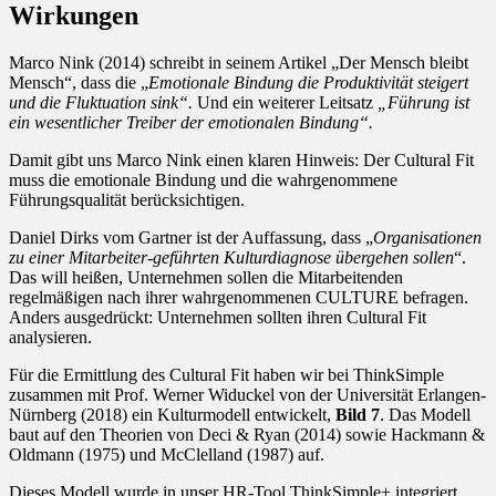
Wirkungen
Marco Nink (2014) schreibt in seinem Artikel „Der Mensch bleibt
Mensch“, dass die „
Emotionale Bindung die Produktivität steigert
und die Fluktuation sink“.
Und ein weiterer Leitsatz
„Führung ist
ein wesentlicher Treiber der emotionalen Bindung“.
Damit gibt uns Marco Nink einen klaren Hinweis: Der Cultural Fit
muss die emotionale Bindung und die wahrgenommene
Führungsqualität berücksichtigen.
Daniel Dirks vom Gartner ist der Auffassung, dass „
Organisationen
zu einer Mitarbeiter-geführten Kulturdiagnose übergehen sollen
“.
Das will heißen, Unternehmen sollen die Mitarbeitenden
regelmäßigen nach ihrer wahrgenommenen CULTURE befragen.
Anders ausgedrückt: Unternehmen sollten ihren Cultural Fit
analysieren.
Für die Ermittlung des Cultural Fit haben wir bei ThinkSimple
zusammen mit Prof. Werner Widuckel von der Universität Erlangen-
Nürnberg (2018) ein Kulturmodell entwickelt,
Bild 7
. Das Modell
baut auf den Theorien von Deci & Ryan (2014) sowie Hackmann &
Oldmann (1975) und McClelland (1987) auf.
Dieses Modell wurde in unser HR-Tool ThinkSimple+ integriert,