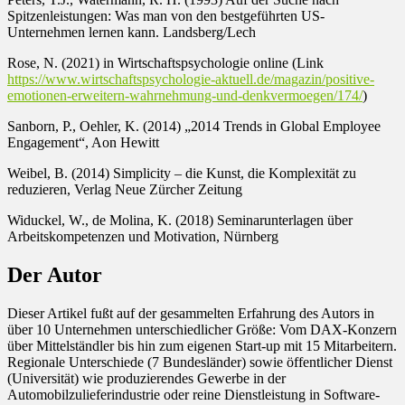
Spitzenleistungen: Was man von den bestgeführten US-
Unternehmen lernen kann. Landsberg/Lech
Rose, N. (2021) in Wirtschaftspsychologie online (Link
https://www.wirtschaftspsychologie-aktuell.de/magazin/positive-
emotionen-erweitern-wahrnehmung-und-denkvermoegen/174/
)
Sanborn, P., Oehler, K. (2014) „2014 Trends in Global Employee
Engagement“, Aon Hewitt
Weibel, B. (2014) Simplicity – die Kunst, die Komplexität zu
reduzieren, Verlag Neue Zürcher Zeitung
Widuckel, W., de Molina, K. (2018) Seminarunterlagen über
Arbeitskompetenzen und Motivation, Nürnberg
Der Autor
Dieser Artikel fußt auf der gesammelten Erfahrung des Autors in
über 10 Unternehmen unterschiedlicher Größe: Vom DAX-Konzern
über Mittelständler bis hin zum eigenen Start-up mit 15 Mitarbeitern.
Regionale Unterschiede (7 Bundesländer) sowie öffentlicher Dienst
(Universität) wie produzierendes Gewerbe in der
Automobilzulieferindustrie oder reine Dienstleistung in Software-