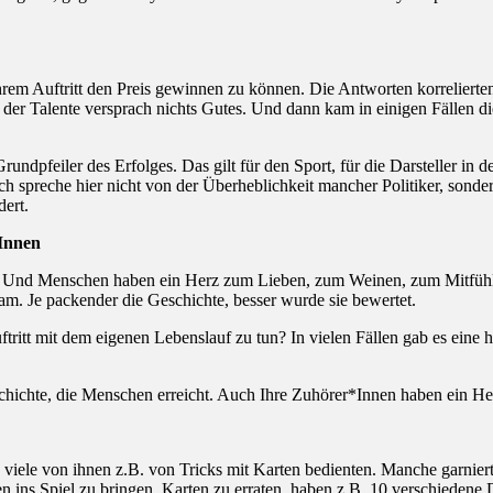
 ihrem Auftritt den Preis gewinnen zu können. Die Antworten korreliert
e der Talente versprach nichts Gutes. Und dann kam in einigen Fällen 
undpfeiler des Erfolges. Das gilt für den Sport, für die Darsteller in 
s. Ich spreche hier nicht von der Überheblichkeit mancher Politiker, s
dert.
*Innen
chen. Und Menschen haben ein Herz zum Lieben, zum Weinen, zum Mitfüh
am. Je packender die Geschichte, besser wurde sie bewertet.
ftritt mit dem eigenen Lebenslauf zu tun? In vielen Fällen gab es eine 
schichte, die Menschen erreicht. Auch Ihre Zuhörer*Innen haben ein He
ch viele von ihnen z.B. von Tricks mit Karten bedienten. Manche garnie
en ins Spiel zu bringen. Karten zu erraten, haben z.B. 10 verschiedene