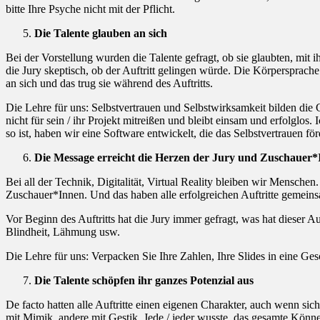
bitte Ihre Psyche nicht mit der Pflicht.
Die Talente glauben an sich
Bei der Vorstellung wurden die Talente gefragt, ob sie glaubten, mit
die Jury skeptisch, ob der Auftritt gelingen würde. Die Körpersprach
an sich und das trug sie während des Auftritts.
Die Lehre für uns: Selbstvertrauen und Selbstwirksamkeit bilden die Gr
nicht für sein / ihr Projekt mitreißen und bleibt einsam und erfolglo
so ist, haben wir eine Software entwickelt, die das Selbstvertrauen för
Die Message erreicht die Herzen der Jury und Zuschauer
Bei all der Technik, Digitalität, Virtual Reality bleiben wir Mens
Zuschauer*Innen. Und das haben alle erfolgreichen Auftritte gemeins
Vor Beginn des Auftritts hat die Jury immer gefragt, was hat dieser Au
Blindheit, Lähmung usw.
Die Lehre für uns: Verpacken Sie Ihre Zahlen, Ihre Slides in eine Ge
Die Talente schöpfen ihr ganzes Potenzial aus
De facto hatten alle Auftritte einen eigenen Charakter, auch wenn si
mit Mimik, andere mit Gestik. Jede / jeder wusste, das gesamte Könn