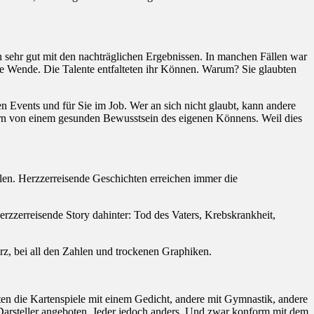
en sehr gut mit den nachträglichen Ergebnissen. In manchen Fällen war
die Wende. Die Talente entfalteten ihr Können. Warum? Sie glaubten
den Events und für Sie im Job. Wer an sich nicht glaubt, kann andere
ondern von einem gesunden Bewusstsein des eigenen Könnens. Weil dies
len. Herzzerreisende Geschichten erreichen immer die
herzzerreisende Story dahinter: Tod des Vaters, Krebskrankheit,
rz, bei all den Zahlen und trockenen Graphiken.
rten die Kartenspiele mit einem Gedicht, andere mit Gymnastik, andere
 Darsteller angeboten. Jeder jedoch anders. Und zwar konform mit dem