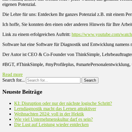
eigenen Potenzial.
Die Lehre für uns: Entdecken Ihr ganzes Potenzial z.B. mit einem Per
Ich hoffe, Sie konnten den einen oder anderen Hinweis für Ihre Arbe
Link zu einem erfolgreichen Auftritt:
https://www.youtube.com/wat
Software hat eine Software für Diagnostik und Entwicklung namens
Der Autor ist CEO & Co-Founder von ThinkSimple, Lehrbeauftragter
#BGT, #ThinkSimple, #myProfileplus, #smartePersonalentwicklung
Read more
Search for...
Neueste Beiträge
KI: Disruption oder nur der nächste logische Schritt?
Lerndiagnostik macht das Lernen attraktiver
Weihnachten 2024: voll in der Hektik
Wie viel Unternehmenskultur darf es sein?
Die Lust auf Leistung wieder entdecken