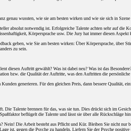
anz genau wussten, wie sie am besten wirken und wie sie sich in Szene 
rsteller absolut notwendig ist. Erfolgreiche Talente achten sehr auf d
issenhaftigkeit, Körpersprache usw. Die Jury hat immer diesen Aspekt
edback geben, wie Sie am besten wirken: Über Körpersprache, über Sti
anders zu sein.
Talent diesen Auftritt gewählt? Was ist dabei neu? Was ist das Besonder
tion bzw. die Qualität der Auftritte, was den Auftritten die persönlich
nden generieren. Für den gleichen Preis, dann bessere Qualität, einfa
aft. Die Talente brennen für das, was sie tun. Dies drückt sich im Gesic
Spaßfaktor beflügelt die Talente und lässt sie über alle Rückschläge h
 Nein! Die Arbeit besteht aus Pflicht und Kür. Bleiben Sie nicht nur b
 Lage ist, gegen die Psyche zu handeln. Liefern Sie der Psyche positive 