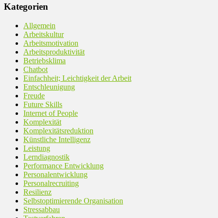
Kategorien
Allgemein
Arbeitskultur
Arbeitsmotivation
Arbeitsproduktivität
Betriebsklima
Chatbot
Einfachheit; Leichtigkeit der Arbeit
Entschleunigung
Freude
Future Skills
Internet of People
Komplexität
Komplexitätsreduktion
Künstliche Intelligenz
Leistung
Lerndiagnostik
Performance Entwicklung
Personalentwicklung
Personalrecruiting
Resilienz
Selbstoptimierende Organisation
Stressabbau