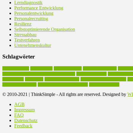
Lerndiagnostik
Performance Entwicklung
Personalentwicklung
Personalrecruiting
Resilienz
Selbstoptimierende Organisation
Stressabbau
Testverfahren
Untenehmenskultur
Schlagwörter
Arbeitseffizienz
Arbeitskultur
Arbeitsmethodik
Arbeitsproduktivität
Arbeitsst
Executive Coaching in Arbeitsproduktivität
Existenzgründung
Geschäftsmode
Leidenschaft
Motivation
Personalentwicklung
Persönlichkeitsentwicklung
Pro
Unternehmenskultur
Vereinfachung des Arbeitsstils
Werteorientierung
© 2010-2021 | ThinkSimple - All rights are reserved. Designed by
WP
AGB
Impressum
FAQ
Datenschutz
Feedback