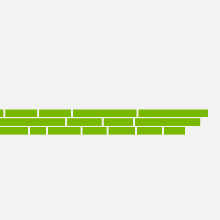
os
Effektivität
Einfachheit
Emotionale Intelligenz
Entscheidungskompetenz
Kompetenzmanagement
Komplexität
Kreativität
Leichtigkeit des Alltags
haftigkeit
Stress
Stressabbau
Training
TS-Index
Tätigkeit
Umfeld