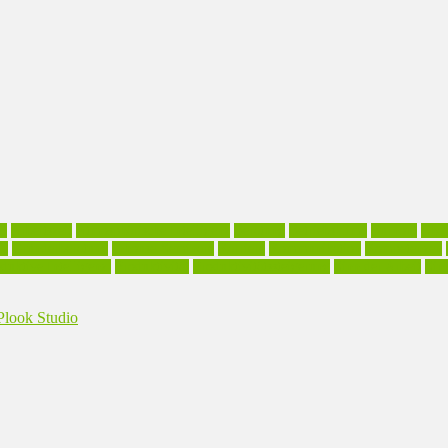
il
Arbeitszeit
Atmosphärische Intelligenz
Beratung
Betriebsklima
Burnout
Cha
ll
Gründerberatung
Inhouse-Seminare
Karriere
Kommunikation
Kompetenzen
duktive Intelligenz.
Produktivität
Produktivitätssteigerung
Sinn der Arbeit
Sinn
look Studio