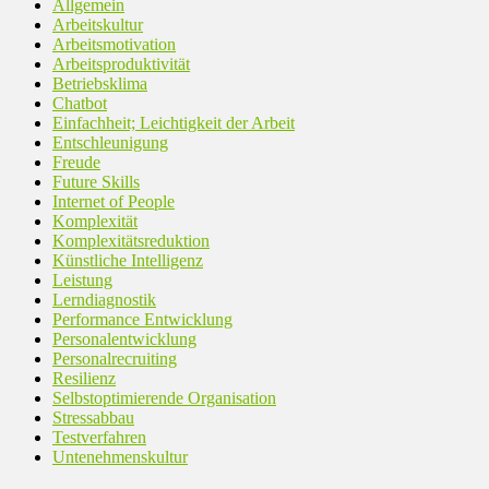
Allgemein
Arbeitskultur
Arbeitsmotivation
Arbeitsproduktivität
Betriebsklima
Chatbot
Einfachheit; Leichtigkeit der Arbeit
Entschleunigung
Freude
Future Skills
Internet of People
Komplexität
Komplexitätsreduktion
Künstliche Intelligenz
Leistung
Lerndiagnostik
Performance Entwicklung
Personalentwicklung
Personalrecruiting
Resilienz
Selbstoptimierende Organisation
Stressabbau
Testverfahren
Untenehmenskultur