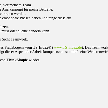
ehe, vor meinem Team.
he Anerkennung für meine Beiträge.
vertreten werden.
e emotionale Phasen haben und fange diese auf.
ützen.
muss oder alleine handeln kann.
ner Sicht Teamwork.
l des Fragebogens vom
TS-Index®
(
www.TS-Index.de
). Das Teamwork
eprägt dieser Aspekt der Arbeitskompetenzen ist und ob eine Weiterentwi
 von
ThinkSimple
wieder.