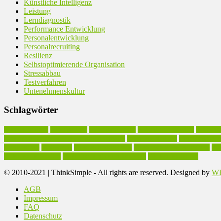
Künstliche Intelligenz
Leistung
Lerndiagnostik
Performance Entwicklung
Personalentwicklung
Personalrecruiting
Resilienz
Selbstoptimierende Organisation
Stressabbau
Testverfahren
Untenehmenskultur
Schlagwörter
Arbeitseffizienz
Arbeitskultur
Arbeitsmethodik
Arbeitsproduktivität
Arbeitsst
Executive Coaching in Arbeitsproduktivität
Existenzgründung
Geschäftsmode
Leidenschaft
Motivation
Personalentwicklung
Persönlichkeitsentwicklung
Pro
Unternehmenskultur
Vereinfachung des Arbeitsstils
Werteorientierung
© 2010-2021 | ThinkSimple - All rights are reserved. Designed by
WP
AGB
Impressum
FAQ
Datenschutz