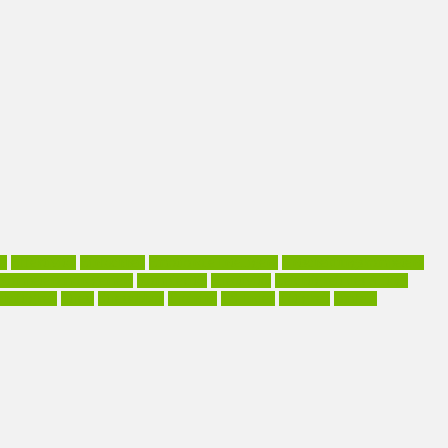
os
Effektivität
Einfachheit
Emotionale Intelligenz
Entscheidungskompetenz
Kompetenzmanagement
Komplexität
Kreativität
Leichtigkeit des Alltags
haftigkeit
Stress
Stressabbau
Training
TS-Index
Tätigkeit
Umfeld