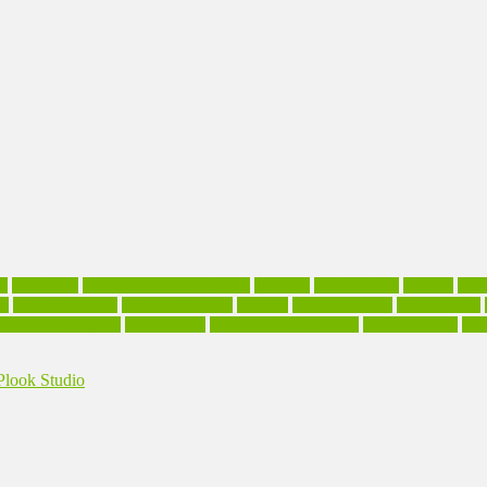
il
Arbeitszeit
Atmosphärische Intelligenz
Beratung
Betriebsklima
Burnout
Cha
ll
Gründerberatung
Inhouse-Seminare
Karriere
Kommunikation
Kompetenzen
duktive Intelligenz.
Produktivität
Produktivitätssteigerung
Sinn der Arbeit
Sinn
look Studio