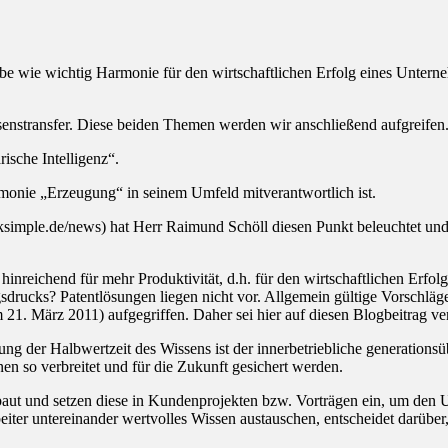
be wie wichtig Harmonie für den wirtschaftlichen Erfolg eines Unterne
senstransfer. Diese beiden Themen werden wir anschließend aufgreifen
ische Intelligenz“.
armonie „Erzeugung“ in seinem Umfeld mitverantwortlich ist.
nksimple.de/news) hat Herr Raimund Schöll diesen Punkt beleuchtet un
hinreichend für mehr Produktivität, d.h. für den wirtschaftlichen Erfo
sdrucks? Patentlösungen liegen nicht vor. Allgemein gültige Vorschläg
 21. März 2011) aufgegriffen. Daher sei hier auf diesen Blogbeitrag ve
g der Halbwertzeit des Wissens ist der innerbetriebliche generationsüb
 so verbreitet und für die Zukunft gesichert werden.
ut und setzen diese in Kundenprojekten bzw. Vorträgen ein, um den U
iter untereinander wertvolles Wissen austauschen, entscheidet darübe