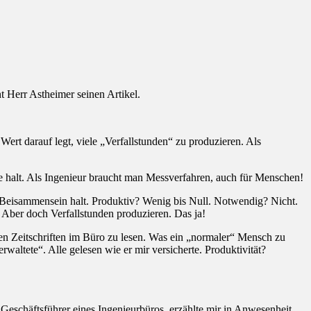
 Herr Astheimer seinen Artikel.
ert darauf legt, viele „Verfallstunden“ zu produzieren. Als
e halt. Als Ingenieur braucht man Messverfahren, auch für Menschen!
eisammensein halt. Produktiv? Wenig bis Null. Notwendig? Nicht.
Aber doch Verfallstunden produzieren. Das ja!
hen Zeitschriften im Büro zu lesen. Was ein „normaler“ Mensch zu
altete“. Alle gelesen wie er mir versicherte. Produktivität?
Geschäftsführer eines Ingenieurbüros, erzählte mir in Anwesenheit