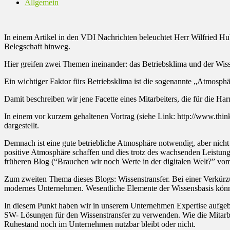
Allgemein
In einem Artikel in den VDI Nachrichten beleuchtet Herr Wilfried Hu
Belegschaft hinweg.
Hier greifen zwei Themen ineinander: das Betriebsklima und der Wis
Ein wichtiger Faktor fürs Betriebsklima ist die sogenannte „Atmosphär
Damit beschreiben wir jene Facette eines Mitarbeiters, die für die H
In einem vor kurzem gehaltenen Vortrag (siehe Link: http://www.thi
dargestellt.
Demnach ist eine gute betriebliche Atmosphäre notwendig, aber nicht 
positive Atmosphäre schaffen und dies trotz des wachsenden Leistung
früheren Blog (“Brauchen wir noch Werte in der digitalen Welt?” vom
Zum zweiten Thema dieses Blogs: Wissenstransfer. Bei einer Verkürzun
modernes Unternehmen. Wesentliche Elemente der Wissensbasis können
In diesem Punkt haben wir in unserem Unternehmen Expertise aufgeba
SW- Lösungen für den Wissenstransfer zu verwenden. Wie die Mitarbe
Ruhestand noch im Unternehmen nutzbar bleibt oder nicht.