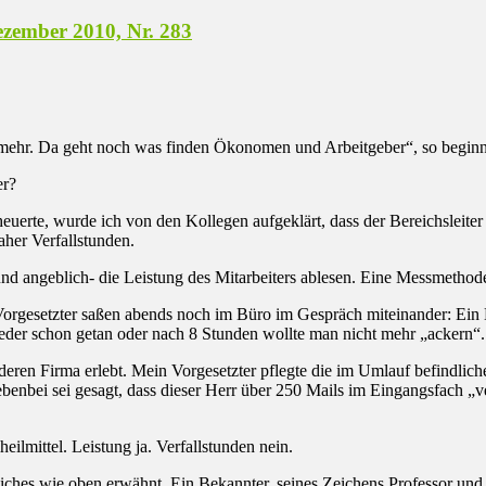
ezember 2010, Nr. 283
mehr. Da geht noch was finden Ökonomen und Arbeitgeber“, so beginnt
er?
uerte, wurde ich von den Kollegen aufgeklärt, dass der Bereichsleiter W
aher Verfallstunden.
und angeblich- die Leistung des Mitarbeiters ablesen. Eine Messmethod
gesetzter saßen abends noch im Büro im Gespräch miteinander: Ein B
der schon getan oder nach 8 Stunden wollte man nicht mehr „ackern“. 
nderen Firma erlebt. Mein Vorgesetzter pflegte die im Umlauf befindlic
nbei sei gesagt, dass dieser Herr über 250 Mails im Eingangsfach „verw
ilmittel. Leistung ja. Verfallstunden nein.
iches wie oben erwähnt. Ein Bekannter, seines Zeichens Professor und 