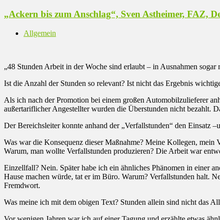
„Ackern bis zum Anschlag“, Sven Astheimer, FAZ, D
Allgemein
„48 Stunden Arbeit in der Woche sind erlaubt – in Ausnahmen sogar 
Ist die Anzahl der Stunden so relevant? Ist nicht das Ergebnis wichtig
Als ich nach der Promotion bei einem großen Automobilzulieferer anhe
außertariflicher Angestellter wurden die Überstunden nicht bezahlt. D
Der Bereichsleiter konnte anhand der „Verfallstunden“ den Einsatz –
Was war die Konsequenz dieser Maßnahme? Meine Kollegen, mein Vor
Warum, man wollte Verfallstunden produzieren? Die Arbeit war entwe
Einzellfall? Nein. Später habe ich ein ähnliches Phänomen in einer a
Hause machen würde, tat er im Büro. Warum? Verfallstunden halt. Nebe
Fremdwort.
Was meine ich mit dem obigen Text? Stunden allein sind nicht das Allhe
Vor wenigen Jahren war ich auf einer Tagung und erzählte etwas ähnl