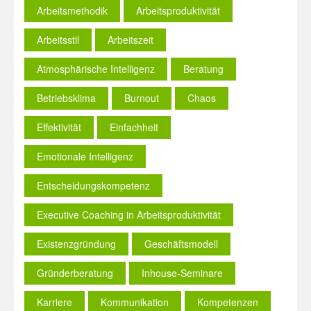
Arbeitsmethodik
Arbeitsproduktivität
Arbeitsstil
Arbeitszeit
Atmosphärische Intelligenz
Beratung
Betriebsklima
Burnout
Chaos
Effektivität
Einfachheit
Emotionale Intelligenz
Entscheidungskompetenz
Executive Coaching in Arbeitsproduktivität
Existenzgründung
Geschäftsmodell
Gründerberatung
Inhouse-Seminare
Karriere
Kommunikation
Kompetenzen