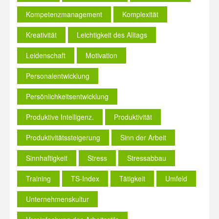
Kompetenzmanagement
Komplexität
Kreativität
Leichtigkeit des Alltags
Leidenschaft
Motivation
Personalentwicklung
Persönlichkeitsentwicklung
Produktive Intelligenz.
Produktivität
Produktivitätssteigerung
Sinn der Arbeit
Sinnhaftigkeit
Stress
Stressabbau
Training
TS-Index
Tätigkeit
Umfeld
Unternehmenskultur