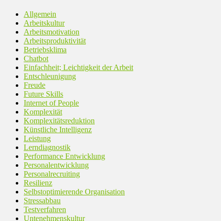
Allgemein
Arbeitskultur
Arbeitsmotivation
Arbeitsproduktivität
Betriebsklima
Chatbot
Einfachheit; Leichtigkeit der Arbeit
Entschleunigung
Freude
Future Skills
Internet of People
Komplexität
Komplexitätsreduktion
Künstliche Intelligenz
Leistung
Lerndiagnostik
Performance Entwicklung
Personalentwicklung
Personalrecruiting
Resilienz
Selbstoptimierende Organisation
Stressabbau
Testverfahren
Untenehmenskultur