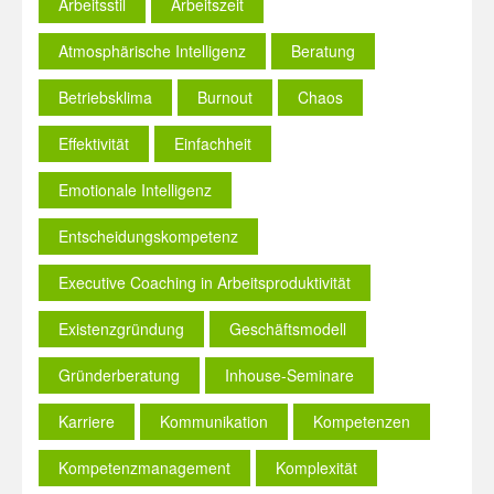
Arbeitsstil
Arbeitszeit
Atmosphärische Intelligenz
Beratung
Betriebsklima
Burnout
Chaos
Effektivität
Einfachheit
Emotionale Intelligenz
Entscheidungskompetenz
Executive Coaching in Arbeitsproduktivität
Existenzgründung
Geschäftsmodell
Gründerberatung
Inhouse-Seminare
Karriere
Kommunikation
Kompetenzen
Kompetenzmanagement
Komplexität