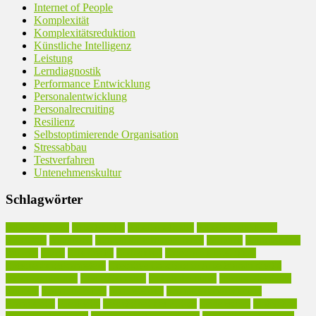
Internet of People
Komplexität
Komplexitätsreduktion
Künstliche Intelligenz
Leistung
Lerndiagnostik
Performance Entwicklung
Personalentwicklung
Personalrecruiting
Resilienz
Selbstoptimierende Organisation
Stressabbau
Testverfahren
Untenehmenskultur
Schlagwörter
Arbeitseffizienz
Arbeitskultur
Arbeitsmethodik
Arbeitsproduktivität
Arbeitsstil
Arbeitszeit
Atmosphärische Intelligenz
Beratung
Betriebsklima
Burnout
Chaos
Effektivität
Einfachheit
Emotionale Intelligenz
Entscheidungskompetenz
Executive Coaching in Arbeitsproduktivität
Existenzgründung
Geschäftsmodell
Gründerberatung
Inhouse-Seminare
Karriere
Kommunikation
Kompetenzen
Kompetenzmanagement
Komplexität
Kreativität
Leichtigkeit des Alltags
Leidenschaft
Motivation