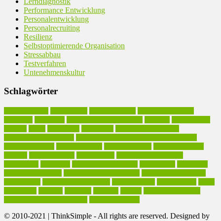
Lerndiagnostik
Performance Entwicklung
Personalentwicklung
Personalrecruiting
Resilienz
Selbstoptimierende Organisation
Stressabbau
Testverfahren
Untenehmenskultur
Schlagwörter
Arbeitseffizienz
Arbeitskultur
Arbeitsmethodik
Arbeitsproduktivität
Arbeitsstil
Arbeitszeit
Atmosphärische Intelligenz
Beratung
Betriebsklima
Burnout
Chaos
Effektivität
Einfachheit
Emotionale Intelligenz
Entscheidungskompetenz
Executive Coaching in Arbeitsproduktivität
Existenzgründung
Geschäftsmodell
Gründerberatung
Inhouse-Seminare
Karriere
Kommunikation
Kompetenzen
Kompetenzmanagement
Komplexität
Kreativität
Leichtigkeit des Alltags
Leidenschaft
Motivation
Personalentwicklung
Persönlichkeitsentwicklung
Produktive Intelligenz.
Produktivität
Produktivitätssteigerung
Sinn der Arbeit
Sinnhaftigkeit
Stress
Stressabbau
Training
TS-Index
Tätigkeit
Umfeld
Unternehmenskultur
Vereinfachung des Arbeitsstils
Werteorientierung
© 2010-2021 | ThinkSimple - All rights are reserved. Designed by