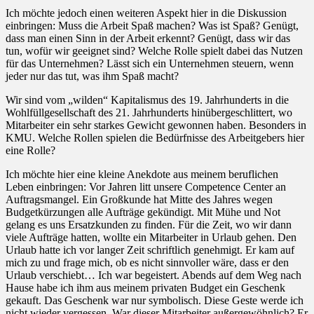
Ich möchte jedoch einen weiteren Aspekt hier in die Diskussion
einbringen: Muss die Arbeit Spaß machen? Was ist Spaß? Genügt,
dass man einen Sinn in der Arbeit erkennt? Genügt, dass wir das
tun, wofür wir geeignet sind? Welche Rolle spielt dabei das Nutzen
für das Unternehmen? Lässt sich ein Unternehmen steuern, wenn
jeder nur das tut, was ihm Spaß macht?
Wir sind vom „wilden“ Kapitalismus des 19. Jahrhunderts in die
Wohlfüllgesellschaft des 21. Jahrhunderts hinübergeschlittert, wo
Mitarbeiter ein sehr starkes Gewicht gewonnen haben. Besonders in
KMU. Welche Rollen spielen die Bedürfnisse des Arbeitgebers hier
eine Rolle?
Ich möchte hier eine kleine Anekdote aus meinem beruflichen
Leben einbringen: Vor Jahren litt unsere Competence Center an
Auftragsmangel. Ein Großkunde hat Mitte des Jahres wegen
Budgetkürzungen alle Aufträge gekündigt. Mit Mühe und Not
gelang es uns Ersatzkunden zu finden. Für die Zeit, wo wir dann
viele Aufträge hatten, wollte ein Mitarbeiter in Urlaub gehen. Den
Urlaub hatte ich vor langer Zeit schriftlich genehmigt. Er kam auf
mich zu und frage mich, ob es nicht sinnvoller wäre, dass er den
Urlaub verschiebt… Ich war begeistert. Abends auf dem Weg nach
Hause habe ich ihm aus meinem privaten Budget ein Geschenk
gekauft. Das Geschenk war nur symbolisch. Diese Geste werde ich
nicht wieder vergessen. War dieser Mitarbeiter außergewöhnlich? Er