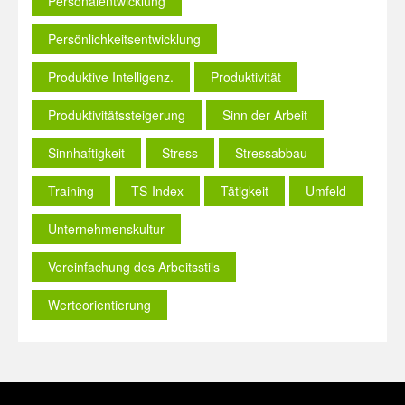
Personalentwicklung
Persönlichkeitsentwicklung
Produktive Intelligenz.
Produktivität
Produktivitätssteigerung
Sinn der Arbeit
Sinnhaftigkeit
Stress
Stressabbau
Training
TS-Index
Tätigkeit
Umfeld
Unternehmenskultur
Vereinfachung des Arbeitsstils
Werteorientierung