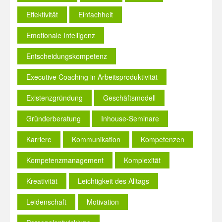
Effektivität
Einfachheit
Emotionale Intelligenz
Entscheidungskompetenz
Executive Coaching in Arbeitsproduktivität
Existenzgründung
Geschäftsmodell
Gründerberatung
Inhouse-Seminare
Karriere
Kommunikation
Kompetenzen
Kompetenzmanagement
Komplexität
Kreativität
Leichtigkeit des Alltags
Leidenschaft
Motivation