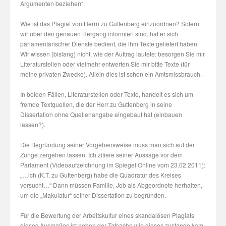
Argumenten beziehen“.
Wie ist das Plagiat von Herrn zu Guttenberg einzuordnen? Sofern
wir über den genauen Hergang informiert sind, hat er sich
parlamentarischer Dienste bedient, die ihm Texte geliefert haben.
Wir wissen (bislang) nicht, wie der Auftrag lautete: besorgen Sie mir
Literaturstellen oder vielmehr entwerfen Sie mir bitte Texte (für
meine privaten Zwecke). Allein dies ist schon ein Amtsmissbrauch.
In beiden Fällen, Literaturstellen oder Texte, handelt es sich um
fremde Textquellen, die der Herr zu Guttenberg in seine
Dissertation ohne Quellenangabe eingebaut hat (einbauen
lassen?).
Die Begründung seiner Vorgehensweise muss man sich auf der
Zunge zergehen lassen. Ich zitiere seiner Aussage vor dem
Parlament (Videoaufzeichnung im Spiegel Online vom 23.02.2011):
„…ich (K.T. zu Guttenberg) habe die Quadratur des Kreises
versucht…“ Dann müssen Familie, Job als Abgeordnete herhalten,
um die „Makulatur“ seiner Dissertation zu begründen.
Für die Bewertung der Arbeitskultur eines skandalösen Plagiats
dieses Ausmaßes ist neben der Tatsache wie dieses zustande kam