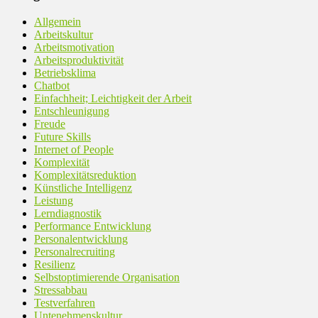
Allgemein
Arbeitskultur
Arbeitsmotivation
Arbeitsproduktivität
Betriebsklima
Chatbot
Einfachheit; Leichtigkeit der Arbeit
Entschleunigung
Freude
Future Skills
Internet of People
Komplexität
Komplexitätsreduktion
Künstliche Intelligenz
Leistung
Lerndiagnostik
Performance Entwicklung
Personalentwicklung
Personalrecruiting
Resilienz
Selbstoptimierende Organisation
Stressabbau
Testverfahren
Untenehmenskultur