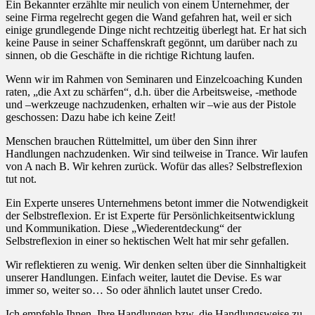
Ein Bekannter erzählte mir neulich von einem Unternehmer, der
seine Firma regelrecht gegen die Wand gefahren hat, weil er sich
einige grundlegende Dinge nicht rechtzeitig überlegt hat. Er hat sich
keine Pause in seiner Schaffenskraft gegönnt, um darüber nach zu
sinnen, ob die Geschäfte in die richtige Richtung laufen.
Wenn wir im Rahmen von Seminaren und Einzelcoaching Kunden
raten, „die Axt zu schärfen“, d.h. über die Arbeitsweise, -methode
und –werkzeuge nachzudenken, erhalten wir –wie aus der Pistole
geschossen: Dazu habe ich keine Zeit!
Menschen brauchen Rüttelmittel, um über den Sinn ihrer
Handlungen nachzudenken. Wir sind teilweise in Trance. Wir laufen
von A nach B. Wir kehren zurück. Wofür das alles? Selbstreflexion
tut not.
Ein Experte unseres Unternehmens betont immer die Notwendigkeit
der Selbstreflexion. Er ist Experte für Persönlichkeitsentwicklung
und Kommunikation. Diese „Wiederentdeckung“ der
Selbstreflexion in einer so hektischen Welt hat mir sehr gefallen.
Wir reflektieren zu wenig. Wir denken selten über die Sinnhaltigkeit
unserer Handlungen. Einfach weiter, lautet die Devise. Es war
immer so, weiter so… So oder ähnlich lautet unser Credo.
Ich empfehle Ihnen, Ihre Handlungen bzw. die Handlungsweise zu