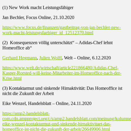
(1) New Work macht Leistungsfähiger
Jan Bechler, Focus Online, 21.10.2020
https://www.focus.de/finanzen/gastbeitrag-von-jan-bechler-new-
work-macht-leistungsfaehiger_id_12512370.html
(2) Konsequenzen völlig unterschätzt“ – Adidas-Chef lehnt
Homeoffice ab“
Gerhard Hegmann
,
Julien Wolff
, Welt – Online, 6.12.2020
https://www.welt.de/wirtschaft/article221866480/Adidas-Chef-
Kasper-Rorsted-will-keine-Mitarbeiter-im-Homeoffice-nach-der-
Krise.html
(3) Kontaktarmut und sinkende Hirnaktivität: Das Homeoffice ist
nicht die Zukunft der Arbeit
Eike Wenzel, Handelsblatt – Online, 24.11.2020
https://amp2-handelsblatt-
com.cdn.ampproject.org/c/s/amp2.handelsblatt.com/meinung/kolumnen
eike-wenzel-kontaktarmut-und-sinkende-hirnaktivitaet-das-
homeoffice-ist-nicht-die-zukunft-der-arbeit/26649906.html