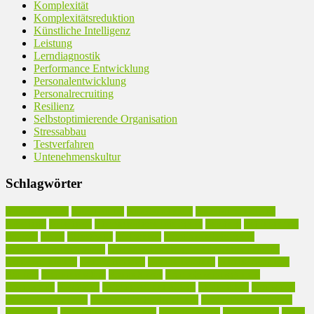
Komplexität
Komplexitätsreduktion
Künstliche Intelligenz
Leistung
Lerndiagnostik
Performance Entwicklung
Personalentwicklung
Personalrecruiting
Resilienz
Selbstoptimierende Organisation
Stressabbau
Testverfahren
Untenehmenskultur
Schlagwörter
Arbeitseffizienz
Arbeitskultur
Arbeitsmethodik
Arbeitsproduktivität
Arbeitsstil
Arbeitszeit
Atmosphärische Intelligenz
Beratung
Betriebsklima
Burnout
Chaos
Effektivität
Einfachheit
Emotionale Intelligenz
Entscheidungskompetenz
Executive Coaching in Arbeitsproduktivität
Existenzgründung
Geschäftsmodell
Gründerberatung
Inhouse-Seminare
Karriere
Kommunikation
Kompetenzen
Kompetenzmanagement
Komplexität
Kreativität
Leichtigkeit des Alltags
Leidenschaft
Motivation
Personalentwicklung
Persönlichkeitsentwicklung
Produktive Intelligenz.
Produktivität
Produktivitätssteigerung
Sinn der Arbeit
Sinnhaftigkeit
Stress