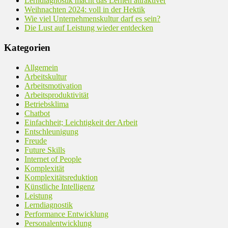
Lerndiagnostik macht das Lernen attraktiver
Weihnachten 2024: voll in der Hektik
Wie viel Unternehmenskultur darf es sein?
Die Lust auf Leistung wieder entdecken
Kategorien
Allgemein
Arbeitskultur
Arbeitsmotivation
Arbeitsproduktivität
Betriebsklima
Chatbot
Einfachheit; Leichtigkeit der Arbeit
Entschleunigung
Freude
Future Skills
Internet of People
Komplexität
Komplexitätsreduktion
Künstliche Intelligenz
Leistung
Lerndiagnostik
Performance Entwicklung
Personalentwicklung