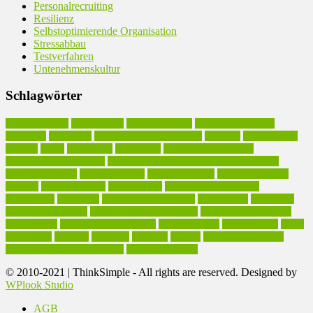
Personalrecruiting
Resilienz
Selbstoptimierende Organisation
Stressabbau
Testverfahren
Untenehmenskultur
Schlagwörter
Arbeitseffizienz
Arbeitskultur
Arbeitsmethodik
Arbeitsproduktivität
Arbeitsstil
Arbeitszeit
Atmosphärische Intelligenz
Beratung
Betriebsklima
Burnout
Chaos
Effektivität
Einfachheit
Emotionale Intelligenz
Entscheidungskompetenz
Executive Coaching in Arbeitsproduktivität
Existenzgründung
Geschäftsmodell
Gründerberatung
Inhouse-Seminare
Karriere
Kommunikation
Kompetenzen
Kompetenzmanagement
Komplexität
Kreativität
Leichtigkeit des Alltags
Leidenschaft
Motivation
Personalentwicklung
Persönlichkeitsentwicklung
Produktive Intelligenz.
Produktivität
Produktivitätssteigerung
Sinn der Arbeit
Sinnhaftigkeit
Stress
Stressabbau
Training
TS-Index
Tätigkeit
Umfeld
Unternehmenskultur
Vereinfachung des Arbeitsstils
Werteorientierung
© 2010-2021 | ThinkSimple - All rights are reserved. Designed by
WPlook Studio
AGB