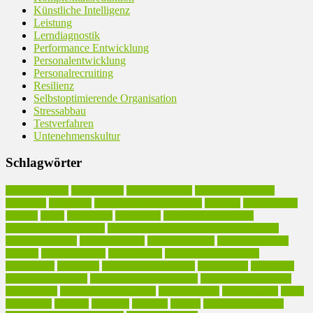
Künstliche Intelligenz
Leistung
Lerndiagnostik
Performance Entwicklung
Personalentwicklung
Personalrecruiting
Resilienz
Selbstoptimierende Organisation
Stressabbau
Testverfahren
Untenehmenskultur
Schlagwörter
Arbeitseffizienz
Arbeitskultur
Arbeitsmethodik
Arbeitsproduktivität
Arbeitsstil
Arbeitszeit
Atmosphärische Intelligenz
Beratung
Betriebsklima
Burnout
Chaos
Effektivität
Einfachheit
Emotionale Intelligenz
Entscheidungskompetenz
Executive Coaching in Arbeitsproduktivität
Existenzgründung
Geschäftsmodell
Gründerberatung
Inhouse-Seminare
Karriere
Kommunikation
Kompetenzen
Kompetenzmanagement
Komplexität
Kreativität
Leichtigkeit des Alltags
Leidenschaft
Motivation
Personalentwicklung
Persönlichkeitsentwicklung
Produktive Intelligenz.
Produktivität
Produktivitätssteigerung
Sinn der Arbeit
Sinnhaftigkeit
Stress
Stressabbau
Training
TS-Index
Tätigkeit
Umfeld
Unternehmenskultur