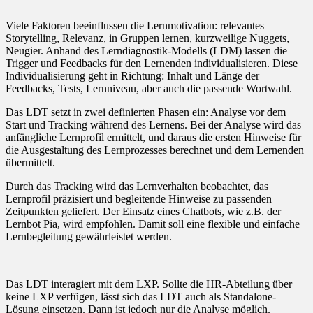
Viele Faktoren beeinflussen die Lernmotivation: relevantes
Storytelling, Relevanz, in Gruppen lernen, kurzweilige Nuggets,
Neugier. Anhand des Lerndiagnostik-Modells (LDM) lassen die
Trigger und Feedbacks für den Lernenden individualisieren. Diese
Individualisierung geht in Richtung: Inhalt und Länge der
Feedbacks, Tests, Lernniveau, aber auch die passende Wortwahl.
Das LDT setzt in zwei definierten Phasen ein: Analyse vor dem
Start und Tracking während des Lernens. Bei der Analyse wird das
anfängliche Lernprofil ermittelt, und daraus die ersten Hinweise für
die Ausgestaltung des Lernprozesses berechnet und dem Lernenden
übermittelt.
Durch das Tracking wird das Lernverhalten beobachtet, das
Lernprofil präzisiert und begleitende Hinweise zu passenden
Zeitpunkten geliefert. Der Einsatz eines Chatbots, wie z.B. der
Lernbot Pia, wird empfohlen. Damit soll eine flexible und einfache
Lernbegleitung gewährleistet werden.
Das LDT interagiert mit dem LXP. Sollte die HR-Abteilung über
keine LXP verfügen, lässt sich das LDT auch als Standalone-
Lösung einsetzen. Dann ist jedoch nur die Analyse möglich.